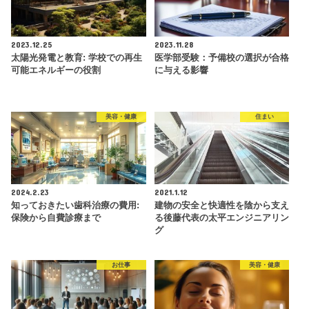
2023.12.25
2023.11.28
太陽光発電と教育: 学校での再生
医学部受験：予備校の選択が合格
可能エネルギーの役割
に与える影響
美容・健康
住まい
2024.2.23
2021.1.12
知っておきたい歯科治療の費用:
建物の安全と快適性を陰から支え
保険から自費診療まで
る後藤代表の太平エンジニアリン
グ
お仕事
美容・健康