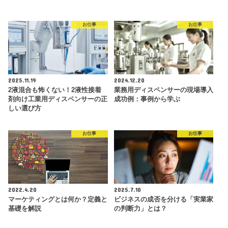
お仕事
お仕事
2025.11.19
2024.12.20
2液混合も怖くない！2液性接着
業務用ディスペンサーの現場導入
剤向け工業用ディスペンサーの正
成功例：事例から学ぶ
しい選び方
お仕事
お仕事
2022.4.20
2025.7.10
マーケティングとは何か？定義と
ビジネスの成否を分ける「実業家
基礎を解説
の判断力」とは？