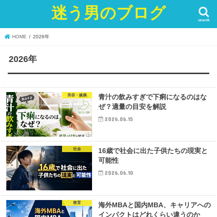
迷う男のブログ
search
HOME
2026年
2026年
美容・健康
青汁の飲みすぎで下痢になるのはな
ぜ？適量の目安を解説
2026.06.15
社会
16歳で社会に出た子供たちの現実と
可能性
2026.06.10
教育
海外MBAと国内MBA、キャリアへの
インパクトはどれくらい違うのか